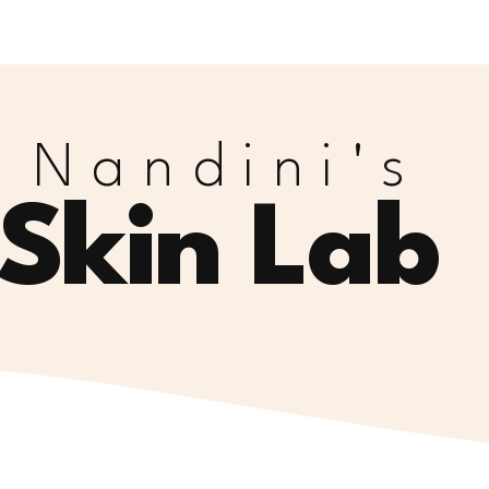
Home
Online afspraak make
Nandini's
Skin Lab